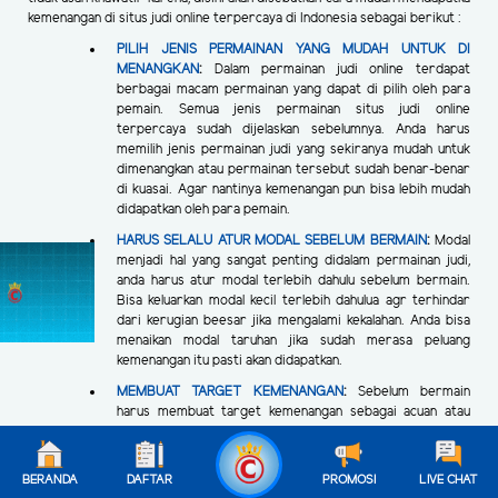
kemenangan di situs judi online terpercaya di Indonesia sebagai berikut :
PILIH JENIS PERMAINAN YANG MUDAH UNTUK DI
MENANGKAN
:
Dalam permainan judi online terdapat
berbagai macam permainan yang dapat di pilih oleh para
pemain. Semua jenis permainan situs judi online
terpercaya sudah dijelaskan sebelumnya. Anda harus
memilih jenis permainan judi yang sekiranya mudah untuk
dimenangkan atau permainan tersebut sudah benar-benar
di kuasai. Agar nantinya kemenangan pun bisa lebih mudah
didapatkan oleh para pemain.
HARUS SELALU ATUR MODAL SEBELUM BERMAIN
:
Modal
menjadi hal yang sangat penting didalam permainan judi,
anda harus atur modal terlebih dahulu sebelum bermain.
Bisa keluarkan modal kecil terlebih dahulua agr terhindar
dari kerugian beesar jika mengalami kekalahan. Anda bisa
menaikan modal taruhan jika sudah merasa peluang
kemenangan itu pasti akan didapatkan.
MEMBUAT TARGET KEMENANGAN
:
Sebelum bermain
harus membuat target kemenangan sebagai acuan atau
semangat memperoleh kemenangan tersebut. Misalnya,
anda memiliki target 2 kemenangan di permainan judi
online. Kemudian, 2 kemenangan tersebut didapatkan
BERANDA
DAFTAR
PROMOSI
LIVE CHAT
selanjutnya anda harus berhenti bermain sesuai target