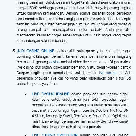
masing pasaran. Untuk pasaran togel telah disediakan diskon murah
sampai 60% sehingga para pemain bisa lebih banyak pasang angkan
untuk dapatkan kemenangan. Dengan adanya pasaran togel tersebut
akan memberikan kemudahan bagi para pemain untuk dapatkan angka
terbaik. Saat ini, sudah banyak juga rumus-rumus togel yang dapat di
hitung sampai bisa mendapatkan angka terbaik. Anda pun bisa
manfaatkan keluaran togel sebelumnya untuk raih angka yang tepat
sesuai dengan keluaran bandar.
JUDI CASINO ONLINE
adalah salah satu game yang saat ini tengah
booming dikalangan pemain, karena para pemainnya bisa langsung
bermain di gedung
casino
melalui video live streaming. Di permainan
live casino pun sudah disediakan pemandu yaitu dealer-delaer cantik.
Dengan begitu para pemain bisa asik bermain
live casino
ini. Ada
beberapa provider live casino yang telah disediakan oleh situs judi
online terpercaya yaitu :
LIVE CASINO IDNLIVE
adalah provider live casino tidak
kalah seru untuk untuk dimainkan, telah tersedia ragam
permainan live casino online yang asik untuk dimainkan yaitu
baccarat, sicbo, dragon tiger, roulette, Xoc Dia, Niu Niu, IDN
4 Stand, Monopoly, Suwit, Red White, Poker Dice, Oglok dan
masih banyak lagi. Semua permainan provider idnlive dapat
dimainkan dengan mudah oleh para pemain.
LIVE CASINO EVOLUTION
adalah provider live casino