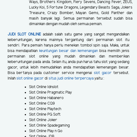
Ways, Brothers Kingdom, Fiery Sevens, Dancing Fever, ZEUS,
Lucky Koi, 5 Fortune Dragons, Legendary Beasts Saga, Jokers
Treasure, Crazy Bomber, Mayan Gems, Gold Panther dan
masih banyak lagi. Semua permainan tersebut sudah bisa
dimainkan dengan mudah oleh semua pemain.
JUDI SLOT ONLINE
adalah salah satu game yang sangat mengandalkan
keberuntungan, karena mainnya tergantung dari permainan slot itu
sendiri. Para pemain hanya perlu menekan tombol spin saja. Maka, untuk
bisa mendapatkan
keuntungan besar dan kemenangan
bisa memilih jenis
permainan slot online yang mudah dimainkan dan memberikan
keberuntungan pada anda. Selain itu, anda pun harus tahu slot yang sedang
gacor, untuk lebih memudahkan anda mendapatkan kemenangan besar.
Bisa bertanya pada customer service mengenai
slot gacor
tersebut.
Inilah
slot online gacor
di
situs judi online terpercaya
yaitu :
Slot Online Idnslot
Slot Online Pragmatic Play
Slot Online Habanero
Slot Online CQ9
Slot Online Playtech
Slot Online PG Soft
Slot Online Joker
Slot Online Spadegaming
Slot Online Play n Go
Slot Online JDB