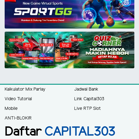
Kalkulator Mix Parlay
Jadwal Bank
Video Tutorial
Link Capital303
Mobile
Live RTP Slot
ANTI-BLOKIR
Daftar
CAPITAL303