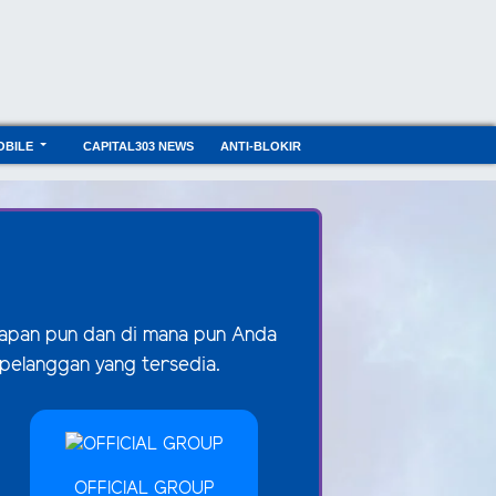
OBILE
CAPITAL303 NEWS
ANTI-BLOKIR
 kapan pun dan di mana pun Anda
pelanggan yang tersedia.
OFFICIAL GROUP