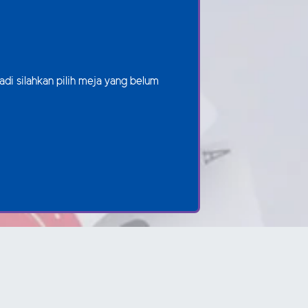
jadi silahkan pilih meja yang belum