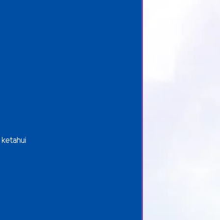
 ketahui