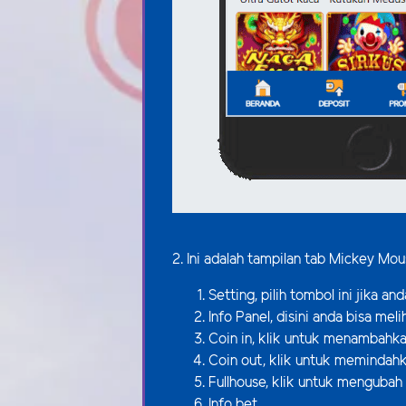
2. Ini adalah tampilan tab
Mickey Mou
Setting, pilih tombol ini jika
Info Panel, disini anda bisa mel
Coin in, klik untuk menambahka
Coin out, klik untuk memindahk
Fullhouse, klik untuk mengubah 
Info bet