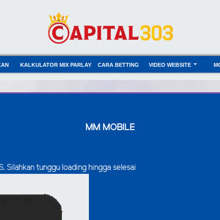
KAN
KALKULATOR MIX PARLAY
CARA BETTING
VIDEO WEBSITE
M
MM MOBILE
S
. Silahkan tunggu loading hingga selesai