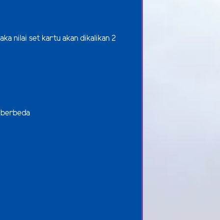
ka nilai set kartu akan dikalikan 2
g berbeda