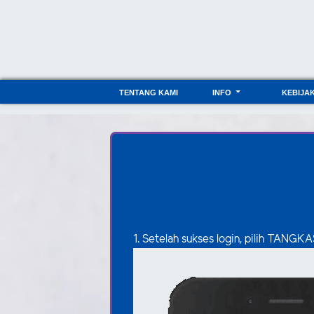
TENTANG KAMI
INFO
KEBIJA
1. Setelah sukses login, pilih
TANGKA