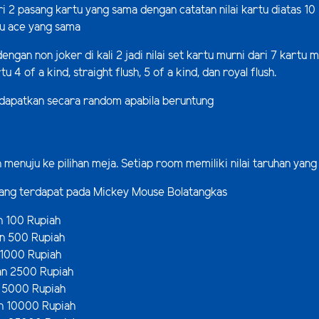
ri 2 pasang kartu yang sama dengan catatan nilai kartu diatas 10
tu ace yang sama
gan non joker di kali 2 jadi nilai set kartu murni dari 7 kartu ma
rtu
4 of a kind
,
straight flush
, 5 of a kind, dan
royal flush
.
idapatkan secara random apabila beruntung
 menuju ke pilihan meja. Setiap room memiliki nilai taruhan yan
yang terdapat pada
Mickey Mouse
Bolatangkas
n 100 Rupiah
an 500 Rupiah
 1000 Rupiah
han 2500 Rupiah
n 5000 Rupiah
an 10000 Rupiah