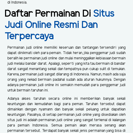
di Indonesia.
Daftar Permainan Di
Situs
Judi Online Resmi Dan
Terpercaya
Permainan judi online memiliki keseruan dan tantangan tersendiri yang
dapat dinikmati oleh para pemain. Tidak heran, jika penggemar judi sudah
beralih ke permainan judi online dan mulai meninggalkan kebiasaan bermain
judi melalui bandar darat. Apalagi, seperti yang kita tau bermain di bandar
darat sangat menantang sekali dan tempatnya pun cukup sulit di temukan.
Karena, permainan judi sangat dilarang di Indonesia. Namun, masih ada saja
orang yang nekad bermain padahal sudah ada aturan hukumnya. Dengan
adanya permainan judi online ini semakin memudah para penggemar judi
untuk bermain taruhan ini.
Adanya akses taruhan secara online ini memberikan banyak sekali
keuntungan dan kemudahan bagi para peman. Taruhan tersebut dapat
dimainkan dengan nyamann dan banyak sekali peluang untuk dapatkan
keuntungan. Pasalnya, di setiap permainan judi online yang disediakan oleh
situs judi ini adalah permainan judi online yang sangat terkenal di kalangan
para pemain Indonesia. Semua pemain akan merasa senang akan
permainan tersebut. Terdapat banyak sekali jenis permainan yang bisa di