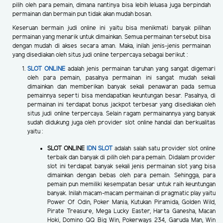
pilih oleh para pemain, dimana nantinya bisa lebih leluasa juga berpindah
permainan dan bermain pun tidak akan mudah bosan.
Keseruan bermain judi online ini yaitu bisa menikmati banyak pilihan
permainan yang menarik untuk dimainkan. Semua permainan tersebut bisa
dengan mudah di akses secara aman. Maka, inilah jenis-jenis permainan
yang disediakan oleh situs judi online terpercaya sebagai berikut :
SLOT ONLINE
adalah jenis permainan taruhan yang sangat digemari
oleh para pemain, pasalnya permainan ini sangat mudah sekali
dimainkan dan memberikan banyak sekali penawaran pada semua
pemainnya seperti bisa mendapatkan keuntungan besar. Pasalnya, di
permainan ini terdapat bonus jackpot terbesar yang disediakan oleh
situs judi online terpercaya. Selain ragam permainannya yang banyak
sudah didukung juga oleh provider slot online handal dan berkualitas
yaitu :
SLOT ONLINE
IDN SLOT
adalah salah satu provider slot online
terbaik dan banyak di pilih oleh para pemain. Didalam provider
slot ini terdapat banyak sekali jenis permainan slot yang bisa
dimainkan dengan bebas oleh para pemain. Sehingga, para
pemain pun memiliki kesempatan besar untuk raih keuntungan
banyak. Inilah macam-macam permainan di pragmatic play yaitu
Power Of Odin, Poker Mania, Kutukan Piramida, Golden Wild,
Pirate Treasure, Mega Lucky Easter, Harta Ganesha, Macan
Hoki, Domino QQ Big Win, Pokerways 234, Garuda Man, Win