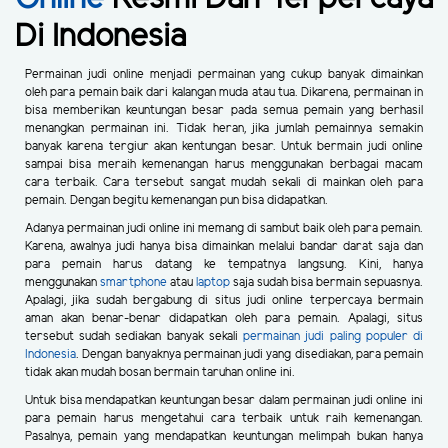
Di Indonesia
Permainan judi online menjadi permainan yang cukup banyak dimainkan
oleh para pemain baik dari kalangan muda atau tua. Dikarena, permainan in
bisa memberikan keuntungan besar pada semua pemain yang berhasil
menangkan permainan ini. Tidak heran, jika jumlah pemainnya semakin
banyak karena tergiur akan kentungan besar. Untuk bermain judi online
sampai bisa meraih kemenangan harus menggunakan berbagai macam
cara terbaik. Cara tersebut sangat mudah sekali di mainkan oleh para
pemain. Dengan begitu kemenangan pun bisa didapatkan.
Adanya permainan judi online ini memang di sambut baik oleh para pemain.
Karena, awalnya judi hanya bisa dimainkan melalui bandar darat saja dan
para pemain harus datang ke tempatnya langsung. Kini, hanya
menggunakan
smartphone
atau
laptop
saja sudah bisa bermain sepuasnya.
Apalagi, jika sudah bergabung di situs judi online terpercaya bermain
aman akan benar-benar didapatkan oleh para pemain. Apalagi, situs
tersebut sudah sediakan banyak sekali
permainan judi paling populer di
Indonesia
. Dengan banyaknya permainan judi yang disediakan, para pemain
tidak akan mudah bosan bermain taruhan online ini.
Untuk bisa mendapatkan keuntungan besar dalam permainan judi online ini
para pemain harus mengetahui cara terbaik untuk raih kemenangan.
Pasalnya, pemain yang mendapatkan keuntungan melimpah bukan hanya