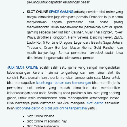
peluang untuk dapatkan keuntungan besar.
SLOT ONLINE
SPADE GAMING
adalah provider slot online yang
banyak dimainkan juga oleh para pemain. Provider ini pun sama
menyediakan ragam permainan slot online paling
menyenangkan. Inilah macam-macam permainan slot di spade
gaming sebagai berikut Rich Caishen, Muay Thai Fighter, Poker
Ways, Brothers Kingdom, Fiery Sevens, Dancing Fever, ZEUS,
Lucky Koi, 5 Fortune Dragons, Legendary Beasts Saga, Jokers
Treasure, Crazy Bomber, Mayan Gems, Gold Panther dan
masih banyak lagi. Semua permainan tersebut sudah bisa
dimainkan dengan mudah oleh semua pemain.
JUDI SLOT ONLINE
adalah salah satu game yang sangat mengandalkan
keberuntungan, karena mainnya tergantung dari permainan slot itu
sendiri. Para pemain hanya perlu menekan tombol spin saja. Maka, untuk
bisa mendapatkan
keuntungan besar dan kemenangan
bisa memilih jenis
permainan slot online yang mudah dimainkan dan memberikan
keberuntungan pada anda. Selain itu, anda pun harus tahu slot yang sedang
gacor, untuk lebih memudahkan anda mendapatkan kemenangan besar.
Bisa bertanya pada customer service mengenai
slot gacor
tersebut.
Inilah
slot online gacor
di
situs judi online terpercaya
yaitu :
Slot Online Idnslot
Slot Online Pragmatic Play
Slot Online Habanero