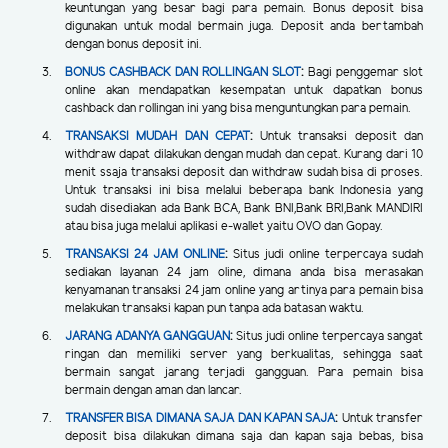
keuntungan yang besar bagi para pemain. Bonus deposit bisa
digunakan untuk modal bermain juga. Deposit anda bertambah
dengan bonus deposit ini.
BONUS CASHBACK DAN ROLLINGAN SLOT
:
Bagi penggemar slot
online akan mendapatkan kesempatan untuk dapatkan bonus
cashback dan rollingan ini yang bisa menguntungkan para pemain.
TRANSAKSI MUDAH DAN CEPAT
:
Untuk transaksi deposit dan
withdraw dapat dilakukan dengan mudah dan cepat. Kurang dari 10
menit ssaja transaksi deposit dan withdraw sudah bisa di proses.
Untuk transaksi ini bisa melalui beberapa bank Indonesia yang
sudah disediakan ada Bank BCA, Bank BNI,Bank BRI,Bank MANDIRI
atau bisa juga melalui aplikasi e-wallet yaitu OVO dan Gopay.
TRANSAKSI 24 JAM ONLINE
:
Situs judi online terpercaya sudah
sediakan layanan 24 jam oline, dimana anda bisa merasakan
kenyamanan transaksi 24 jam online yang artinya para pemain bisa
melakukan transaksi kapan pun tanpa ada batasan waktu.
JARANG ADANYA GANGGUAN
:
Situs judi online terpercaya sangat
ringan dan memiliki server yang berkualitas, sehingga saat
bermain sangat jarang terjadi gangguan. Para pemain bisa
bermain dengan aman dan lancar.
TRANSFER BISA DIMANA SAJA DAN KAPAN SAJA
:
Untuk transfer
deposit bisa dilakukan dimana saja dan kapan saja bebas, bisa