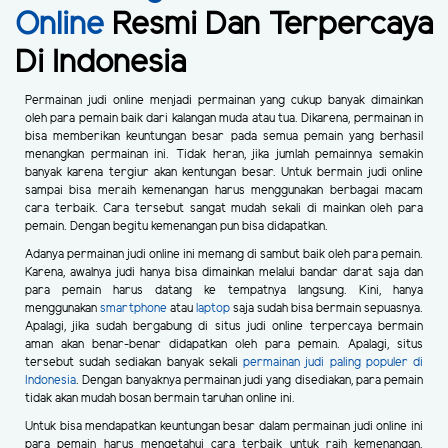
Online
Resmi Dan Terpercaya
Di Indonesia
Permainan judi online menjadi permainan yang cukup banyak dimainkan
oleh para pemain baik dari kalangan muda atau tua. Dikarena, permainan in
bisa memberikan keuntungan besar pada semua pemain yang berhasil
menangkan permainan ini. Tidak heran, jika jumlah pemainnya semakin
banyak karena tergiur akan kentungan besar. Untuk bermain judi online
sampai bisa meraih kemenangan harus menggunakan berbagai macam
cara terbaik. Cara tersebut sangat mudah sekali di mainkan oleh para
pemain. Dengan begitu kemenangan pun bisa didapatkan.
Adanya permainan judi online ini memang di sambut baik oleh para pemain.
Karena, awalnya judi hanya bisa dimainkan melalui bandar darat saja dan
para pemain harus datang ke tempatnya langsung. Kini, hanya
menggunakan
smartphone
atau
laptop
saja sudah bisa bermain sepuasnya.
Apalagi, jika sudah bergabung di situs judi online terpercaya bermain
aman akan benar-benar didapatkan oleh para pemain. Apalagi, situs
tersebut sudah sediakan banyak sekali
permainan judi paling populer di
Indonesia
. Dengan banyaknya permainan judi yang disediakan, para pemain
tidak akan mudah bosan bermain taruhan online ini.
Untuk bisa mendapatkan keuntungan besar dalam permainan judi online ini
para pemain harus mengetahui cara terbaik untuk raih kemenangan.