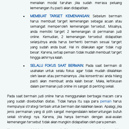
menaikan modal taruhan jika sudah merasa peluang
kemenangan itu pasti akan didapatkan.
MEMBUAT TARGET KEMENANGAN
:
Sebelum bermain
harus membuat target kemenangan sebagai acuan atau
semangat memperoleh kemenangan tersebut. Misalnya,
anda memiliki target 2 kemenangan di permainan judi
online. Kemudian, 2 kemenangan tersebut didapatkan
selanjutnya anda harus berhenti bermain sesuai target
yang sudah anda buat. Hal ini dilakukan agar tidak rugi
besar. Karena, setiap pemain tidak mudah membuat target
hingga akhirnya kalah.
SELALU FOKUS SAAT BERMAIN
:
Pada saat bermain di
usahakan untuk selalu fokus agar tidak mudah dikalahkan
oleh lawan atau permainannya. Jika konsentrasi anda hilang
pasti akan membuat anda kalah besar. Maka, kefokusan
dalam permainan judi online ini sangat di penting sekali.
Pada saat bermain judi online harus menggunakan berbagai macam cara
yang sudah disebutkan diatas. Tidak hanya itu saja para
pemain
harus
mempunyai strategi terbaik untuk bermain dan kalahkan lawan. Apalagi, jika
jenis permainan yang di pilih sangat mengendalakn keberuntungan butuh
sekali strategi nya. Karena, jika hanya bermain dengan asal-asalan
kemenangan tersebut tidak akan mungkin didapatkan oleh para pemain.