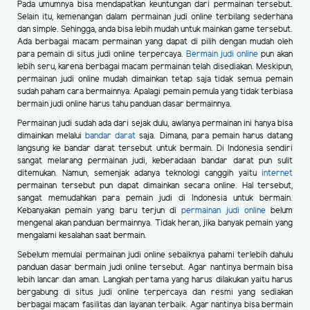
Pada umumnya bisa mendapatkan keuntungan dari permainan tersebut.
Selain itu, kemenangan dalam permainan judi online terbilang sederhana
dan simple. Sehingga, anda bisa lebih mudah untuk mainkan game tersebut.
Ada berbagai macam permainan yang dapat di pilih dengan mudah oleh
para pemain di situs judi online terpercaya.
Bermain judi online
pun akan
lebih seru, karena berbagai macam permainan telah disediakan. Meskipun,
permainan judi online mudah dimainkan tetap saja tidak semua pemain
sudah paham cara bermainnya. Apalagi pemain pemula yang tidak terbiasa
bermain judi online harus tahu panduan dasar bermainnya.
Permainan judi sudah ada dari sejak dulu, awlanya permainan ini hanya bisa
dimainkan melalui
bandar darat
saja. Dimana, para pemain harus datang
langsung ke bandar darat tersebut untuk bermain. Di Indonesia sendiri
sangat melarang permainan judi, keberadaan bandar darat pun sulit
ditemukan. Namun, semenjak adanya teknologi canggih yaitu
internet
permainan tersebut pun dapat dimainkan secara online. Hal tersebut,
sangat memudahkan para pemain judi di Indonesia untuk bermain.
Kebanyakan pemain yang baru terjun di
permainan judi online
belum
mengenal akan panduan bermainnya. Tidak heran, jika banyak pemain yang
mengalami kesalahan saat bermain.
Sebelum memulai permainan judi online sebaiknya pahami terlebih dahulu
panduan dasar bermain judi online tersebut. Agar nantinya bermain bisa
lebih lancar dan aman. Langkah pertama yang harus dilakukan yaitu harus
bergabung di situs judi online terpercaya dan resmi yang sediakan
berbagai macam fasilitas dan layanan terbaik. Agar nantinya bisa bermain