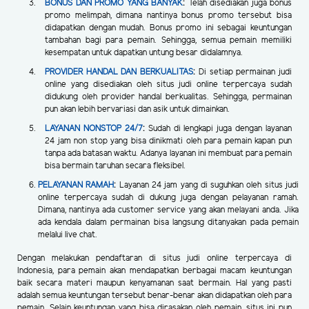
BONUS DAN PROMO YANG BANYAK
:
Telah disediakan juga bonus
promo melimpah, dimana nantinya bonus promo tersebut bisa
didapatkan dengan mudah. Bonus promo ini sebagai keuntungan
tambahan bagi para pemain. Sehingga, semua pemain memiliki
kesempatan untuk dapatkan untung besar didalamnya.
PROVIDER HANDAL DAN BERKUALITAS
:
Di setiap permainan judi
online yang disediakan oleh situs judi online terpercaya sudah
didukung oleh provider handal berkualitas. Sehingga, permainan
pun akan lebih bervariasi dan asik untuk dimainkan.
LAYANAN NONSTOP 24/7
:
Sudah di lengkapi juga dengan layanan
24 jam non stop yang bisa dinikmati oleh para pemain kapan pun
tanpa ada batasan waktu. Adanya layanan ini membuat para pemain
bisa bermain taruhan secara fleksibel.
PELAYANAN RAMAH
:
Layanan 24 jam yang di suguhkan oleh situs judi
online terpercaya sudah di dukung juga dengan pelayanan ramah.
Dimana, nantinya ada customer service yang akan melayani anda. Jika
ada kendala dalam permainan bisa langsung ditanyakan pada pemain
melalui live chat.
Dengan melakukan pendaftaran di situs judi online terpercaya di
Indonesia, para pemain akan mendapatkan berbagai macam keuntungan
baik secara materi maupun kenyamanan saat bermain. Hal yang pasti
adalah semua keuntungan tersebut benar-benar akan didapatkan oleh para
pemain. Selain keuntungan yang bisa dirasakan oleh pemain, situs ini pun