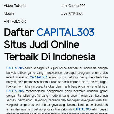
Video Tutorial
Link Capital303
Mobile
Live RTP Slot
ANTI-BLOKIR
Daftar
CAPITAL303
Situs Judi Online
Terbaik Di Indonesia
CAPITAL303
hadir sebagai situs judi online terbaik di Indonesia dengan
banyak pilihan game yang menawarkan berbagai program promo dan
event menarik.
CAPITAL303
adalah situs pelopor yang menghadirkan
banyak jenis permainan dalam 1 akun seperti esport, slots, idnlive, togel,
live casino, mickey mouse, tangkas dan masih banyak game seru lainnya.
CAPITAL303
menghadirkan pengalaman seru bermain kedalam game
dengan tampilan grafik yang modern yang akan menambah keseruan
sensasi permainan. Teknologi terbaru dan terdepan dikerjakan oleh tim
yang ahli dan profesional di bidangnya yang akan menjamin permainan lebih
aman dan nyaman. Setiap proses transaksi di
CAPITAL303
lebih cepat