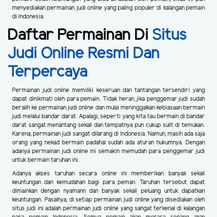
menyediakan permainan judi online yang paling populer di kalangan pemain
di Indonesia.
Daftar Permainan Di
Situs
Judi Online Resmi Dan
Terpercaya
Permainan judi online memiliki keseruan dan tantangan tersendiri yang
dapat dinikmati oleh para pemain. Tidak heran, jika penggemar judi sudah
beralih ke permainan judi online dan mulai meninggalkan kebiasaan bermain
judi melalui bandar darat. Apalagi, seperti yang kita tau bermain di bandar
darat sangat menantang sekali dan tempatnya pun cukup sulit di temukan.
Karena, permainan judi sangat dilarang di Indonesia. Namun, masih ada saja
orang yang nekad bermain padahal sudah ada aturan hukumnya. Dengan
adanya permainan judi online ini semakin memudah para penggemar judi
untuk bermain taruhan ini.
Adanya akses taruhan secara online ini memberikan banyak sekali
keuntungan dan kemudahan bagi para peman. Taruhan tersebut dapat
dimainkan dengan nyamann dan banyak sekali peluang untuk dapatkan
keuntungan. Pasalnya, di setiap permainan judi online yang disediakan oleh
situs judi ini adalah permainan judi online yang sangat terkenal di kalangan