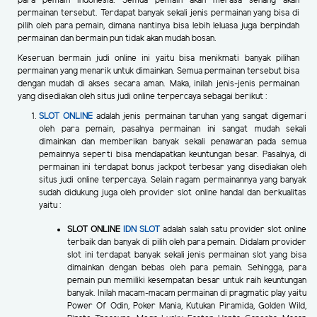
para pemain Indonesia. Semua pemain akan merasa senang akan
permainan tersebut. Terdapat banyak sekali jenis permainan yang bisa di
pilih oleh para pemain, dimana nantinya bisa lebih leluasa juga berpindah
permainan dan bermain pun tidak akan mudah bosan.
Keseruan bermain judi online ini yaitu bisa menikmati banyak pilihan
permainan yang menarik untuk dimainkan. Semua permainan tersebut bisa
dengan mudah di akses secara aman. Maka, inilah jenis-jenis permainan
yang disediakan oleh situs judi online terpercaya sebagai berikut :
SLOT ONLINE
adalah jenis permainan taruhan yang sangat digemari
oleh para pemain, pasalnya permainan ini sangat mudah sekali
dimainkan dan memberikan banyak sekali penawaran pada semua
pemainnya seperti bisa mendapatkan keuntungan besar. Pasalnya, di
permainan ini terdapat bonus jackpot terbesar yang disediakan oleh
situs judi online terpercaya. Selain ragam permainannya yang banyak
sudah didukung juga oleh provider slot online handal dan berkualitas
yaitu :
SLOT ONLINE
IDN SLOT
adalah salah satu provider slot online
terbaik dan banyak di pilih oleh para pemain. Didalam provider
slot ini terdapat banyak sekali jenis permainan slot yang bisa
dimainkan dengan bebas oleh para pemain. Sehingga, para
pemain pun memiliki kesempatan besar untuk raih keuntungan
banyak. Inilah macam-macam permainan di pragmatic play yaitu
Power Of Odin, Poker Mania, Kutukan Piramida, Golden Wild,