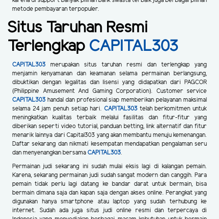
karena di support banyak pilihan bank swasta terbaik juga berbagai pilihan
metode pembayaran terpopuler.
Situs Taruhan Resmi
Terlengkap
CAPITAL303
CAPITAL303
merupakan situs taruhan resmi dan terlengkap yang
menjamin kenyamanan dan keamanan selama permainan berlangsung,
dibuktikan dengan legalitas dan lisensi yang didapatkan dari PAGCOR
(Philippine Amusement And Gaming Corporation). Customer service
CAPITAL303
handal dan profesional siap memberikan pelayanan maksimal
selama 24 jam penuh setiap hari.
CAPITAL303
telah berkomitmen untuk
meningkatkan kualitas terbaik melalui fasilitas dan fitur-fitur yang
diberikan seperti video tutorial, panduan betting, link alternatif dan fitur
menarik lainnya dari Capital303 yang akan membantu menuju kemenangan.
Daftar sekarang dan nikmati kesempatan mendapatkan pengalaman seru
dan menyenangkan bersama
CAPITAL303
.
Permainan judi sekarang ini sudah mulai eksis lagi di kalangan pemain.
Karena, sekarang permainan judi sudah sangat modern dan canggih. Para
pemain tidak perlu lagi datang ke bandar darat untuk bermain, bisa
bermain dimana saja dan kapan saja dengan akses online. Perangkat yang
digunakan hanya smartphone atau laptop yang sudah terhubung ke
internet. Sudah ada juga situs judi online resmi dan terpercaya di