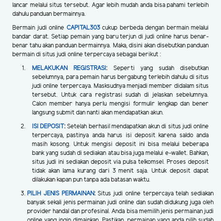
lancar melalui situs tersebut. Agar lebih mudah anda bisa pahami terlebih
dahulu panduan bermainnya.
Bermain judi online
CAPITAL303
cukup berbeda dengan bermain melalui
bandar darat. Setiap pemain yang baru terjun di judi online harus benar-
benar tahu akan panduan bermainnya. Maka, disini akan disebutkan panduan
bermain di situs judi online terpercaya sebagai berikut :
MELAKUKAN REGISTRASI
:
Seperti yang sudah disebutkan
sebelumnya, para pemain harus bergabung terlebih dahulu di situs
judi online terpercaya. Masksudnya menjadi member didalam situs
tersebut. Untuk cara registrasi sudah di jelaskan sebelumnya.
Calon member hanya perlu mengisi formulir lengkap dan bener
langsung submit dan nanti akan mendapatkan akun.
ISI DEPOSIT
:
Setelah berhasil mendapatkan akun di situs judi online
terpercaya, pastinya anda harus isi deposit karena saldo anda
masih kosong. Untuk mengisi deposit ini bisa melalui beberapa
bank yang sudah di sediakan atau bisa juga melalui e-wallet. Bahkan,
situs judi ini sediakan deposit via pulsa telkomsel. Proses deposit
tidak akan lama kurang dari 3 menit saja. Untuk deposit dapat
dilakukan kapan pun tanpa ada batasan waktu.
PILIH JENIS PERMAINAN
:
Situs judi online terpercaya telah sediakan
banyak sekali jenis permainan judi online dan sudah didukung juga oleh
provider handal dan profesinal. Anda bisa memilih jenis permainan judi
online yang ingin dimainkan. Pastikan, permainan yang anda pilih sudah