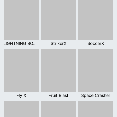
LIGHTNING BOMB
StrikerX
SoccerX
Fly X
Fruit Blast
Space Crasher