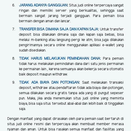
JARANG ADANYA GANGGUAN
:
Situs judi online terpercaya sangat
ringan dan memiliki server yang berkualitas, sehingga saat
bermain sangat jarang terjadi gangguan. Para pemain bisa
bermain dengan aman dan lancar.
TRANSFER BISA DIMANA SAJA DAN KAPAN SAJA
:
Untuk transfer
deposit bisa dilakukan dimana saja dan kapan saja bebas, bisa
melalui m-banking atau langsung pergi ke atm, bisa juga dilakukan
pengirimannya secara online menggunakan aplikasi e-wallet yang
sudah disediakan.
TIDAK HARUS MELAKUKAN PEMINDAHAN DANA
:
Para pemain
tidak harus melakukan pemindahan dana dari satu jenis permainan
ke permainan lain , karena semuanya akan bekerja secara otomatis
baik deposit maupun withdraw.
TIDAK ADA BIAYA DAN POTONGAN
:
Saat melakukan transaksi
deposit, withdraw atau pendaftaran tidak ada biaya dan potongan,
semua dilakukan secara gratis tanpa ada yang di pungut sepeser
pun. Maka, jika anda menemukan situs judi online yang meminta
biaya, bisa saja situs tersebut abal-abal dan lebih baik di tinggalkan
saja.
Dengan manfaat yang dapat dirasakan oleh para pemain saat bertaruh di
situs judi online resmi dan terpercaya akan membuat member merasa
nyaman dan aman. Untuk bisa rasakan semua manfaat dan fasilitas yang