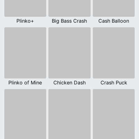
Plinko+
Big Bass Crash
Cash Balloon
Plinko of Mine
Chicken Dash
Crash Puck