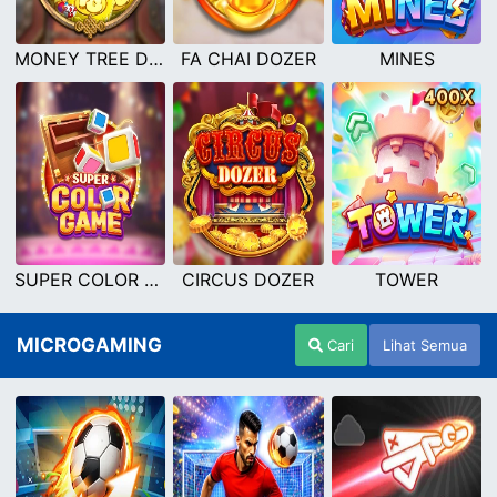
MONEY TREE DOZER
FA CHAI DOZER
MINES
SUPER COLOR GAME
CIRCUS DOZER
TOWER
MICROGAMING
Cari
Lihat Semua