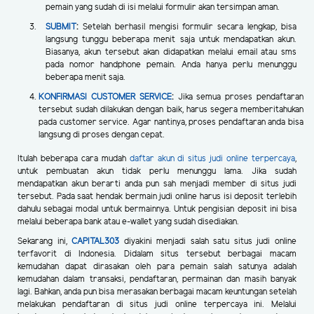
pemain yang sudah di isi melalui formulir akan tersimpan aman.
SUBMIT
:
Setelah berhasil mengisi formulir secara lengkap, bisa
langsung tunggu beberapa menit saja untuk mendapatkan akun.
Biasanya, akun tersebut akan didapatkan melalui email atau sms
pada nomor handphone pemain. Anda hanya perlu menunggu
beberapa menit saja.
KONFIRMASI CUSTOMER SERVICE
:
Jika semua proses pendaftaran
tersebut sudah dilakukan dengan baik, harus segera memberitahukan
pada customer service. Agar nantinya, proses pendaftaran anda bisa
langsung di proses dengan cepat.
Itulah beberapa cara mudah
daftar akun di situs judi online terpercaya
,
untuk pembuatan akun tidak perlu menunggu lama. Jika sudah
mendapatkan akun berarti anda pun sah menjadi member di situs judi
tersebut. Pada saat hendak bermain judi online harus isi deposit terlebih
dahulu sebagai modal untuk bermainnya. Untuk pengisian deposit ini bisa
melalui beberapa bank atau e-wallet yang sudah disediakan.
Sekarang ini,
CAPITAL303
diyakini menjadi salah satu situs judi online
terfavorit di Indonesia. Didalam situs tersebut berbagai macam
kemudahan dapat dirasakan oleh para pemain salah satunya adalah
kemudahan dalam transaksi, pendaftaran, permainan dan masih banyak
lagi. Bahkan, anda pun bisa merasakan berbagai macam keuntungan setelah
melakukan pendaftaran di situs judi online terpercaya ini. Melalui