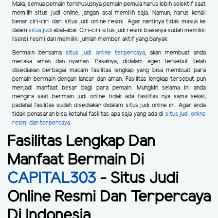
Maka, semua pemain terkhususnya pemain pemula harus lebih selektif saat
memilih situs judi online, jangan asal memilih saja. Namun, harus kenali
benar ciri-ciri dari situs judi online resmi. Agar nantinya tidak masuk ke
dalam
situs judi
abal-abal. Ciri-ciri situs judi resmi biasanya sudah memiliki
lisensi resmi dan memiliki jumlah member aktif yang banyak.
Bermain bersama
situs judi online terpercaya
, akan membuat anda
merasa aman dan nyaman. Pasalnya, didalam agen tersebut telah
disediakan berbagai macam fasilitas lengkap yang bisa membuat para
pemain bermain dengan lancar dan aman. Fasilitas lengkap tersebut pun
menjadi manfaat besar bagi para pemain. Mungkin selama ini anda
mengira saat bermain judi online tidak ada fasilitas nya sama sekali,
padahal fasilitas sudah disediakan didalam situs judi online ini. Agar anda
tidak penasaran bisa ketahui fasilitas apa saja yang ada di
situs judi online
resmi dan terpercaya.
Fasilitas Lengkap Dan
Manfaat Bermain Di
CAPITAL303
- Situs Judi
Online Resmi Dan Terpercaya
Di Indonesia