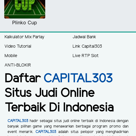
Plinko Cup
Kalkulator Mix Parlay
Jadwal Bank
Video Tutorial
Link Capital303
Mobile
Live RTP Slot
ANTI-BLOKIR
Daftar
CAPITAL303
Situs Judi Online
Terbaik Di Indonesia
CAPITAL303
hadir sebagai situs judi online terbaik di Indonesia dengan
banyak pilihan game yang menawarkan berbagai program promo dan
event menarik.
CAPITAL303
adalah situs pelopor yang menghadirkan