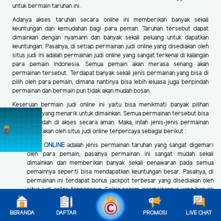
untuk bermain taruhan ini.
Adanya akses taruhan secara online ini memberikan banyak sekali
keuntungan dan kemudahan bagi para peman. Taruhan tersebut dapat
dimainkan dengan nyamann dan banyak sekali peluang untuk dapatkan
keuntungan. Pasalnya, di setiap permainan judi online yang disediakan oleh
situs judi ini adalah permainan judi online yang sangat terkenal di kalangan
para pemain Indonesia. Semua pemain akan merasa senang akan
permainan tersebut. Terdapat banyak sekali jenis permainan yang bisa di
pilih oleh para pemain, dimana nantinya bisa lebih leluasa juga berpindah
permainan dan bermain pun tidak akan mudah bosan.
Keseruan bermain judi online ini yaitu bisa menikmati banyak pilihan
permainan yang menarik untuk dimainkan. Semua permainan tersebut bisa
dengan mudah di akses secara aman. Maka, inilah jenis-jenis permainan
yang disediakan oleh situs judi online terpercaya sebagai berikut :
SLOT ONLINE
adalah jenis permainan taruhan yang sangat digemari
oleh para pemain, pasalnya permainan ini sangat mudah sekali
dimainkan dan memberikan banyak sekali penawaran pada semua
pemainnya seperti bisa mendapatkan keuntungan besar. Pasalnya, di
permainan ini terdapat bonus jackpot terbesar yang disediakan oleh
situs judi online terpercaya. Selain ragam permainannya yang banyak
sudah didukung juga oleh provider slot online handal dan berkualitas
yaitu :
BERANDA
DAFTAR
PROMOSI
LIVE CHAT