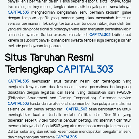
banyak jenis permainan dalam 1 akun seperti esport, slots, idnlive, togel,
live casino, mickey mouse, tangkas dan masih banyak game seru lainnya.
CAPITAL303
menghadirkan pengalaman seru bermain kedalam game
dengan tampilan grafik yang modern yang akan menambah keseruan
sensasi permainan. Teknologi terbaru dan terdepan dikerjakan oleh tim
yang ahli dan profesional di bidangnya yang akan menjamin permainan lebih
aman dan nyaman. Setiap proses transaksi di
CAPITAL303
lebih cepat
karena di support banyak pilihan bank swasta terbaik juga berbagai pilihan
metode pembayaran terpopuler.
Situs Taruhan Resmi
Terlengkap
CAPITAL303
CAPITAL303
merupakan situs taruhan resmi dan terlengkap yang
menjamin kenyamanan dan keamanan selama permainan berlangsung,
dibuktikan dengan legalitas dan lisensi yang didapatkan dari PAGCOR
(Philippine Amusement And Gaming Corporation). Customer service
CAPITAL303
handal dan profesional siap memberikan pelayanan maksimal
selama 24 jam penuh setiap hari.
CAPITAL303
telah berkomitmen untuk
meningkatkan kualitas terbaik melalui fasilitas dan fitur-fitur yang
diberikan seperti video tutorial, panduan betting, link alternatif dan fitur
menarik lainnya dari Capital303 yang akan membantu menuju kemenangan.
Daftar sekarang dan nikmati kesempatan mendapatkan pengalaman seru
dan menyenangkan bersama
CAPITAL303
.