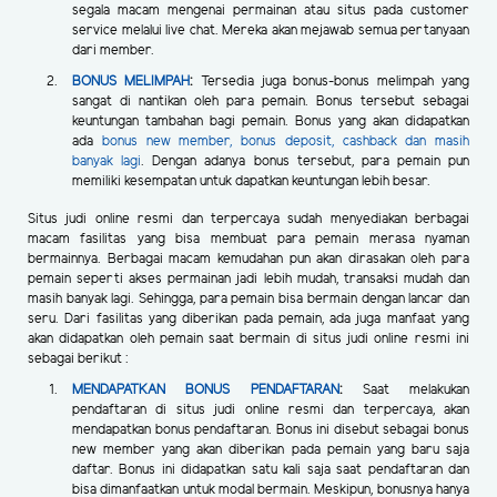
segala macam mengenai permainan atau situs pada customer
service melalui live chat. Mereka akan mejawab semua pertanyaan
dari member.
BONUS MELIMPAH
:
Tersedia juga bonus-bonus melimpah yang
sangat di nantikan oleh para pemain. Bonus tersebut sebagai
keuntungan tambahan bagi pemain. Bonus yang akan didapatkan
ada
bonus new member, bonus deposit, cashback dan masih
banyak lagi
. Dengan adanya bonus tersebut, para pemain pun
memiliki kesempatan untuk dapatkan keuntungan lebih besar.
Situs judi online resmi dan terpercaya sudah menyediakan berbagai
macam fasilitas yang bisa membuat para pemain merasa nyaman
bermainnya. Berbagai macam kemudahan pun akan dirasakan oleh para
pemain seperti akses permainan jadi lebih mudah, transaksi mudah dan
masih banyak lagi. Sehingga, para pemain bisa bermain dengan lancar dan
seru. Dari fasilitas yang diberikan pada pemain, ada juga manfaat yang
akan didapatkan oleh pemain saat bermain di situs judi online resmi ini
sebagai berikut :
MENDAPATKAN BONUS PENDAFTARAN
:
Saat melakukan
pendaftaran di situs judi online resmi dan terpercaya, akan
mendapatkan bonus pendaftaran. Bonus ini disebut sebagai bonus
new member yang akan diberikan pada pemain yang baru saja
daftar. Bonus ini didapatkan satu kali saja saat pendaftaran dan
bisa dimanfaatkan untuk modal bermain. Meskipun, bonusnya hanya