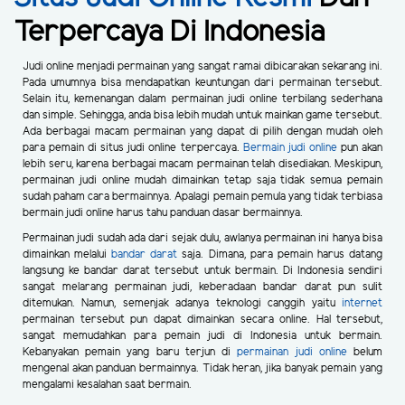
Terpercaya Di Indonesia
Judi online menjadi permainan yang sangat ramai dibicarakan sekarang ini.
Pada umumnya bisa mendapatkan keuntungan dari permainan tersebut.
Selain itu, kemenangan dalam permainan judi online terbilang sederhana
dan simple. Sehingga, anda bisa lebih mudah untuk mainkan game tersebut.
Ada berbagai macam permainan yang dapat di pilih dengan mudah oleh
para pemain di situs judi online terpercaya.
Bermain judi online
pun akan
lebih seru, karena berbagai macam permainan telah disediakan. Meskipun,
permainan judi online mudah dimainkan tetap saja tidak semua pemain
sudah paham cara bermainnya. Apalagi pemain pemula yang tidak terbiasa
bermain judi online harus tahu panduan dasar bermainnya.
Permainan judi sudah ada dari sejak dulu, awlanya permainan ini hanya bisa
dimainkan melalui
bandar darat
saja. Dimana, para pemain harus datang
langsung ke bandar darat tersebut untuk bermain. Di Indonesia sendiri
sangat melarang permainan judi, keberadaan bandar darat pun sulit
ditemukan. Namun, semenjak adanya teknologi canggih yaitu
internet
permainan tersebut pun dapat dimainkan secara online. Hal tersebut,
sangat memudahkan para pemain judi di Indonesia untuk bermain.
Kebanyakan pemain yang baru terjun di
permainan judi online
belum
mengenal akan panduan bermainnya. Tidak heran, jika banyak pemain yang
mengalami kesalahan saat bermain.