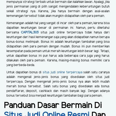
mempunyai strategi terbaik untuk bermain dan kalahkan lawan. Apalagi, jika
jenis permainan yang di pilih sangat mengendalakn keberuntungan butuh
sekali strategi nya. Karena, jika hanya bermain dengan asal-asalan
kemenangan tersebut tidak akan mungkin didapatkan oleh para pemain.
Kemenangan adalah hal yang sangat di incar oleh para pemain, karena bisa
dapatkan keuntungan besar di permainan ini. Namun, perlu diketahui
bersama
CAPITAL303
situs judi online terpercaya tidak hanya dari
keuntungan dari hasil kemenangan saja yang akan didapatkan namun berupa
bonus-bonus melimpah. Bonus ini adalah keuntungan tambahan yang bisa
didapatkan oleh para pemain dengan mudah. Bonus ini pun memberikan
kesempatan pada pemain untuk meraih keuntungan lebih besar lagi. Tetapi,
untuk dapatkan bonus ini pun harus ada beberapa cara juga yang harus
dilakukan oleh para pemain. Karena, masing-masing bonus memiliki cara
yang berbeda-beda.
Untuk dapatkan bonus di
situs judi online terpercaya
salah satu caranya
adalah mengenali jenis-jenis bonus yang disediakan oleh situs judi
terpercaya. Dengan mengenali jenis-jenis bonus nya akan lebih mudah
meraih bonus tersebut. Salah satu bonus yang disediakan ada bonus
pendaftaran, deposit, cashback dan masih banyak lagi. Dengan adanya
bonus tersebut bisa menjadi keuntungan tambahan bagi para pemain.
Panduan Dasar Bermain Di
Situs Judi Online Resmi
Dan