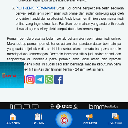
dilakukan kapan pun tanpa ada batasan waktu.
PILIH JENIS PERMAINAN
:
Situs judi online terpercaya telah sediakan
banyak sekali jenis permainan judi online dan sudah didukung juga oleh
provider handal dan profesinal. Anda bisa memilih jenis permainan judi
online yang ingin dimainkan. Pastikan, permainan yang anda pilih sudah
dikuasai agar nantinya lebih cepat dapatkan kemenangan.
Pemain pemula biasanya belum terlalu paham akan permainan judi online.
Maka, setiap pemain pemula harus paham akan panduan dasar bermainnya
yang sudah dijelaskan diatas. Hal tersebut akan memudahkan para pemain
mendapatkan kemenangan. Bermain bersama situs judi online resmi dan
terpercaya di Indonesia para pemain akan lebih aman dan nyaman
bermain, karena situs ini sudah sediakan berbagai macam kebutuhan para
pemain seperti fasilitas dan layanan terbaik 24 jam setiap hari.
Copyright © - CAPITAL303. Seluruh hak cipta dilindungi
BERANDA
DAFTAR
PROMOSI
LIVE CHAT