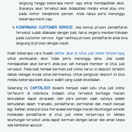
langsung tunggu beberapa menit saja untuk mendapatkan akun.
Biasanya, akun tersebut akan didapatkan melalui email atau sms
pada nomor handphone pemain. Anda hanya perlu menunggu
beberapa menit saja.
KONFIRMASI CUSTOMER SERVICE
:
Jika semua proses pendaftaran
tersebut sudah dilakukan dengan baik, harus segera memberitahukan
pada customer service. Agar nantinya, proses pendaftaran anda bisa
langsung di proses dengan cepat.
Itulah beberapa cara mudah
daftar akun di situs judi online terpercaya
,
untuk pembuatan akun tidak perlu menunggu lama. Jika sudah
mendapatkan akun berarti anda pun sah menjadi member di situs judi
tersebut. Pada saat hendak bermain judi online harus isi deposit terlebih
dahulu sebagai modal untuk bermainnya. Untuk pengisian deposit ini bisa
melalui beberapa bank atau e-wallet yang sudah disediakan.
Sekarang ini,
CAPITAL303
diyakini menjadi salah satu situs judi online
terfavorit di Indonesia. Didalam situs tersebut berbagai macam
kemudahan dapat dirasakan oleh para pemain salah satunya adalah
kemudahan dalam transaksi, pendaftaran, permainan dan masih banyak
lagi. Bahkan, anda pun bisa merasakan berbagai macam keuntungan setelah
melakukan pendaftaran di situs judi online terpercaya ini. Melalui
keuntungan tersebut anda dapat bermain dengan lancar dan aman tanpa
ada hambatan apa pun.