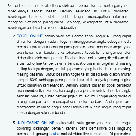
Slot online memang selalu diburu oleh para pemain karena kentungan yang
diberikannya sangat besar. Bahkan, sekarang ini untuk dapatkan
keuntungan tersebut lebih mudah dengan mendapatkan informasi
mengenai slot online paling gacor. Sehingga, kesempatan untuk dapatkan
keuntungan pun bisa lebih cepat didapatkan.
TOGEL ONLINE
adalah salah satu game tebak angka 4D yang dapat
dimainkan dengan mudah. Togel ini menggunakan angka sebagai media
bermainnya,dimana nantinya para pemain harus menebak angka yang
akan keluar dari bandar. Jika tebakannya tepat, kemenangan pun akan
didapatkan oleh para pemain. Didalam togel online yang disediakan oleh
situs judi online terpercaya ini terdapat 8 pasaran, togel ini di pasang
setiap harinya dengan jam tutup pasaran yang berbeda untuk masing-
masing pasaran. Untuk pasaran togel telah disediakan diskon murah
sampai 60% sehingga para pemain bisa lebih banyak pasang angkan
untuk dapatkan kemenangan. Dengan adanya pasaran togel tersebut
akan memberikan kemudahan bagi para pemain untuk dapatkan angka
terbaik. Saat ini, sudah banyak juga rumus-rumus togel yang dapat di
hitung sampai bisa mendapatkan angka terbaik. Anda pun bisa
manfaatkan keluaran togel sebelumnya untuk raih angka yang tepat
sesuai dengan keluaran bandar.
JUDI CASINO ONLINE
adalah salah satu game yang saat ini tengah
booming dikalangan pemain, karena para pemainnya bisa langsung
bermain di gedung
casino
melalui video live streaming. Di permainan