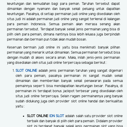
keuntungan dan kemudahan bagi para peman. Taruhan tersebut dapat
dimainkan dengan nyamann dan banyak sekali peluang untuk dapatkan
keuntungan. Pasalnya, di setiap permainan judi online yang disediakan oleh
situs judi ini adalah permainan judi online yang sangat terkenal di kalangan
para pemain Indonesia. Semua pemain akan merasa senang akan
permainan tersebut. Terdapat banyak sekali jenis permainan yang bisa di
pilih oleh para pemain, dimana nantinya bisa lebih leluasa juga berpindah
permainan dan bermain pun tidak akan mudah bosan.
Keseruan bermain judi online ini yaitu bisa menikmati banyak pilihan
permainan yang menarik untuk dimainkan. Semua permainan tersebut bisa
dengan mudah di akses secara aman. Maka, inilah jenis-jenis permainan
yang disediakan oleh situs judi online terpercaya sebagai berikut :
SLOT ONLINE
adalah jenis permainan taruhan yang sangat digemari
oleh para pemain, pasalnya permainan ini sangat mudah sekali
dimainkan dan memberikan banyak sekali penawaran pada semua
pemainnya seperti bisa mendapatkan keuntungan besar. Pasalnya, di
permainan ini terdapat bonus jackpot terbesar yang disediakan oleh
situs judi online terpercaya. Selain ragam permainannya yang banyak
sudah didukung juga oleh provider slot online handal dan berkualitas
yaitu :
SLOT ONLINE
IDN SLOT
adalah salah satu provider slot online
terbaik dan banyak di pilih oleh para pemain. Didalam provider
slot ini terdapat banyak sekali jenis permainan slot yang bisa