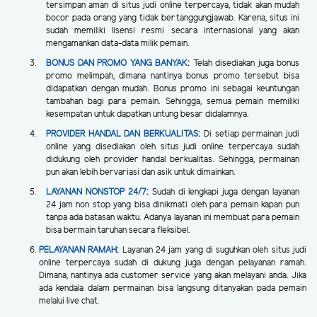
tersimpan aman di situs judi online terpercaya, tidak akan mudah
bocor pada orang yang tidak bertanggungjawab. Karena, situs ini
sudah memiliki lisensi resmi secara internasional yang akan
mengamankan data-data milik pemain.
BONUS DAN PROMO YANG BANYAK
:
Telah disediakan juga bonus
promo melimpah, dimana nantinya bonus promo tersebut bisa
didapatkan dengan mudah. Bonus promo ini sebagai keuntungan
tambahan bagi para pemain. Sehingga, semua pemain memiliki
kesempatan untuk dapatkan untung besar didalamnya.
PROVIDER HANDAL DAN BERKUALITAS
:
Di setiap permainan judi
online yang disediakan oleh situs judi online terpercaya sudah
didukung oleh provider handal berkualitas. Sehingga, permainan
pun akan lebih bervariasi dan asik untuk dimainkan.
LAYANAN NONSTOP 24/7
:
Sudah di lengkapi juga dengan layanan
24 jam non stop yang bisa dinikmati oleh para pemain kapan pun
tanpa ada batasan waktu. Adanya layanan ini membuat para pemain
bisa bermain taruhan secara fleksibel.
PELAYANAN RAMAH
:
Layanan 24 jam yang di suguhkan oleh situs judi
online terpercaya sudah di dukung juga dengan pelayanan ramah.
Dimana, nantinya ada customer service yang akan melayani anda. Jika
ada kendala dalam permainan bisa langsung ditanyakan pada pemain
melalui live chat.