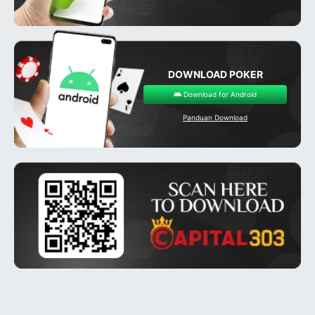
DOWNLOAD POKER
Download for Android
Panduan Download