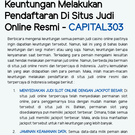
Keuntungan Melakukan
Pendaftaran Di Situs Judi
Online Resmi -
CAPITAL303
Berbicara mengenai keuntungan semua pemain judi casino online pastinya
ingin dapatkan keuntungan tersebut. Namun, kali ini yang di bahas bukan
keuntungan dari segi materi atau uang saja. Namun, keuntungan berupa
kenyamanan saat bermain. Terkadang para pemain mengalami kesulitan
saat hendak melakukan permainan jud online. Namun, berbeda jika bermain
di situs judi online resmi dan terpercaya di Indonesia. Justru kemudahan
lah yang akan didapatkan oleh para pemain. Maka, inilah macam-macam
keuntungan melakukan pendaftaran di situs judi online resmi dan
terpercaya di Indonesia sebagai berikut :
MENYEDIAKAN JUDI SLOT ONLINE DENGAN JACKPOT BESAR
:
Di
situs judi online terpercaya telah menyediakan permainan slot
online, para penggemarnya bisa dengan mudah mainkan game
tersebut di situs judi ini. Bahkan, permainan slot yang
disediakannya pun memiliki jackpot terbesar. Dimana, tidak semua
situs judi memiliki jackpot terbesar. Maka, anda bisa manfaatkan
jackpot tersebut untuk raih keuntungan yang lebih banyak.
JAMINAN KEAMANAN DATA
:
Semua data-data milik pemain akan