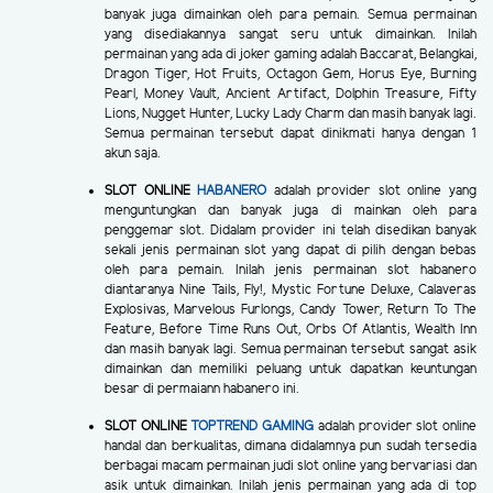
banyak juga dimainkan oleh para pemain. Semua permainan
yang disediakannya sangat seru untuk dimainkan. Inilah
permainan yang ada di joker gaming adalah Baccarat, Belangkai,
Dragon Tiger, Hot Fruits, Octagon Gem, Horus Eye, Burning
Pearl, Money Vault, Ancient Artifact, Dolphin Treasure, Fifty
Lions, Nugget Hunter, Lucky Lady Charm dan masih banyak lagi.
Semua permainan tersebut dapat dinikmati hanya dengan 1
akun saja.
SLOT ONLINE
HABANERO
adalah provider slot online yang
menguntungkan dan banyak juga di mainkan oleh para
penggemar slot. Didalam provider ini telah disedikan banyak
sekali jenis permainan slot yang dapat di pilih dengan bebas
oleh para pemain. Inilah jenis permainan slot habanero
diantaranya Nine Tails, Fly!, Mystic Fortune Deluxe, Calaveras
Explosivas, Marvelous Furlongs, Candy Tower, Return To The
Feature, Before Time Runs Out, Orbs Of Atlantis, Wealth Inn
dan masih banyak lagi. Semua permainan tersebut sangat asik
dimainkan dan memiliki peluang untuk dapatkan keuntungan
besar di permaiann habanero ini.
SLOT ONLINE
TOPTREND GAMING
adalah provider slot online
handal dan berkualitas, dimana didalamnya pun sudah tersedia
berbagai macam permainan judi slot online yang bervariasi dan
asik untuk dimainkan. Inilah jenis permainan yang ada di top