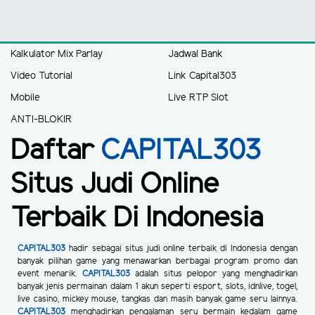
Kalkulator Mix Parlay
Jadwal Bank
Video Tutorial
Link Capital303
Mobile
Live RTP Slot
ANTI-BLOKIR
Daftar
CAPITAL303
Situs Judi Online
Terbaik Di Indonesia
CAPITAL303
hadir sebagai situs judi online terbaik di Indonesia dengan
banyak pilihan game yang menawarkan berbagai program promo dan
event menarik.
CAPITAL303
adalah situs pelopor yang menghadirkan
banyak jenis permainan dalam 1 akun seperti esport, slots, idnlive, togel,
live casino, mickey mouse, tangkas dan masih banyak game seru lainnya.
CAPITAL303
menghadirkan pengalaman seru bermain kedalam game