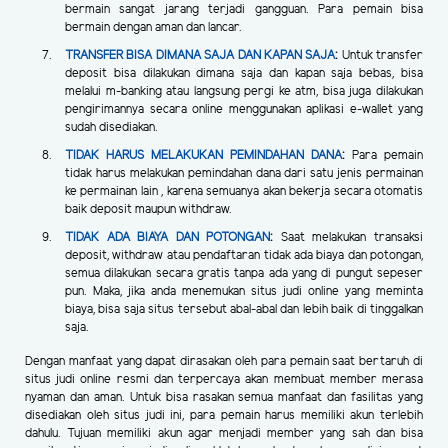
bermain sangat jarang terjadi gangguan. Para pemain bisa
bermain dengan aman dan lancar.
TRANSFER BISA DIMANA SAJA DAN KAPAN SAJA
:
Untuk transfer
deposit bisa dilakukan dimana saja dan kapan saja bebas, bisa
melalui m-banking atau langsung pergi ke atm, bisa juga dilakukan
pengirimannya secara online menggunakan aplikasi e-wallet yang
sudah disediakan.
TIDAK HARUS MELAKUKAN PEMINDAHAN DANA
:
Para pemain
tidak harus melakukan pemindahan dana dari satu jenis permainan
ke permainan lain , karena semuanya akan bekerja secara otomatis
baik deposit maupun withdraw.
TIDAK ADA BIAYA DAN POTONGAN
:
Saat melakukan transaksi
deposit, withdraw atau pendaftaran tidak ada biaya dan potongan,
semua dilakukan secara gratis tanpa ada yang di pungut sepeser
pun. Maka, jika anda menemukan situs judi online yang meminta
biaya, bisa saja situs tersebut abal-abal dan lebih baik di tinggalkan
saja.
Dengan manfaat yang dapat dirasakan oleh para pemain saat bertaruh di
situs judi online resmi dan terpercaya akan membuat member merasa
nyaman dan aman. Untuk bisa rasakan semua manfaat dan fasilitas yang
disediakan oleh situs judi ini, para pemain harus memiliki akun terlebih
dahulu. Tujuan memiliki akun agar menjadi member yang sah dan bisa